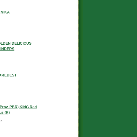
RNIKA
9
LDEN DELICIOUS
INDERS
9
AREDEST
9
Prov. PBR) KING Red
us (R)
26