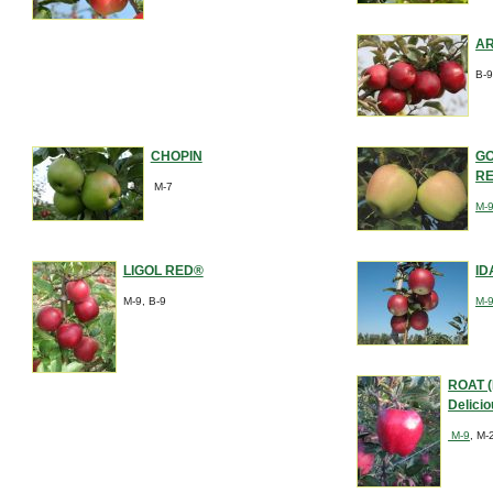
A
B-
CHOPIN
GO
RE
M-7
M-
LIGOL RED®
ID
M-9, B-9
M-
ROAT (
Delicio
M-9
, M-