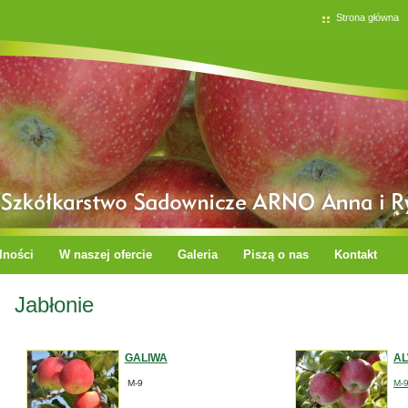
Strona główna
lności
W naszej ofercie
Galeria
Piszą o nas
Kontakt
Jabłonie
GALIWA
A
M-9
M-