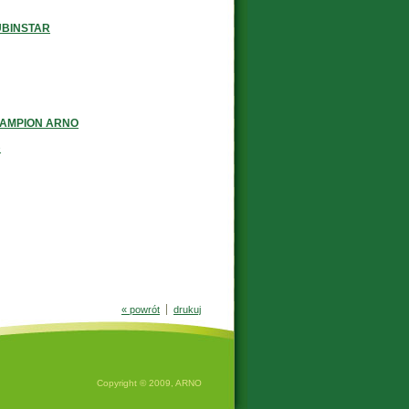
BINSTAR
9
AMPION ARNO
9
« powrót
drukuj
Copyright © 2009, ARNO