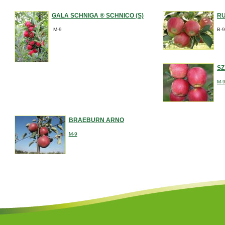
GALA SCHNIGA ® SCHNICO (S)
RU
M-9
B-
SZ
M-
BRAEBURN ARNO
M-9