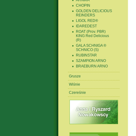
ARNIKA
CHOPIN
GOLDEN DELICIOUS
REINDERS
LIGOL RED®
IDAREDEST
ROAT (Prov. PBR)
KING Red Delicious
(R)
GALA SCHNIGA ®
SCHNICO (S)
RUBINSTAR
SZAMPION ARNO
BRAEBURN ARNO
Grusze
Wiśnie
Czereśnie