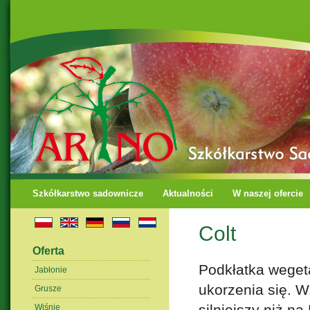
Szkółkarstwo sadownicze
Aktualności
W naszej ofercie
Colt
Oferta
Podkłatka weget
Jabłonie
ukorzenia się. 
Grusze
silniejszy niż na
Wiśnie