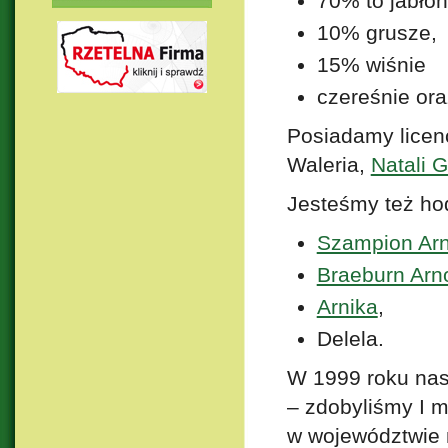
70% to jabłon
10% grusze,
15% wiśnie
czereśnie ora
Posiadamy licen
Waleria,
Natali G
Jesteśmy też ho
Szampion Ar
Braeburn Arn
Arnika
,
Delela.
W 1999 roku nas
– zdobyliśmy I m
w województwie 