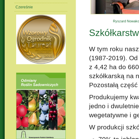
Czereśnie
Ryszard Nowako
Szkółkarst
W tym roku nasz
(1987-2019). Od
z 4,42 ha do 660
szkółkarską na 
Pozostałą część
Produkujemy kwa
jedno i dwuletnie
wegetatywne i ge
W produkcji szkó