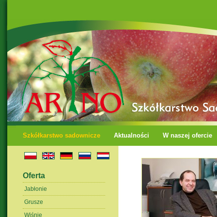
Szkółkarstwo sadownicze
Aktualności
W naszej ofercie
Oferta
Jabłonie
Grusze
Wiśnie