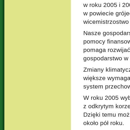
w roku 2005 i 200
w powiecie grój
wicemistrzostwo 
Nasze gospodars
pomocy finansowy
pomaga rozwijać
gospodarstwo w
Zmiany klimatycz
większe wymagan
system przechow
W roku 2005 wy
z odkrytym korze
Dzięki temu moż
około pół roku.